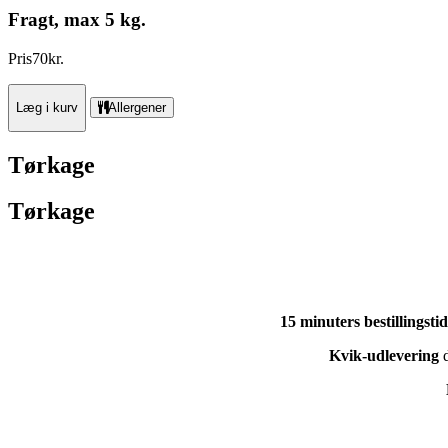
Fragt, max 5 kg.
Pris
70
kr.
Læg i kurv
Allergener
Tørkage
Tørkage
15 minuters bestillingstid
Kvik-udlevering
d