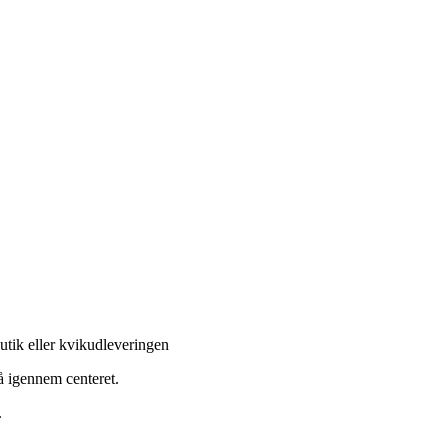
butik eller kvikudleveringen
gå igennem centeret.
.