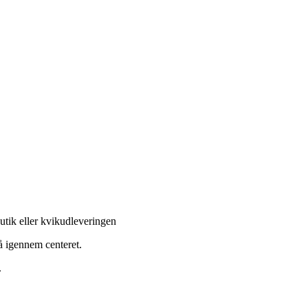
butik eller kvikudleveringen
gå igennem centeret.
.