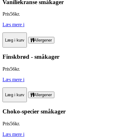
Vaniliekranse småkager
Pris
56
kr.
Læs mere
i
Læg i kurv
Allergener
Finskbrød - småkager
Pris
56
kr.
Læs mere
i
Læg i kurv
Allergener
Choko-specier småkager
Pris
56
kr.
Læs mere
i