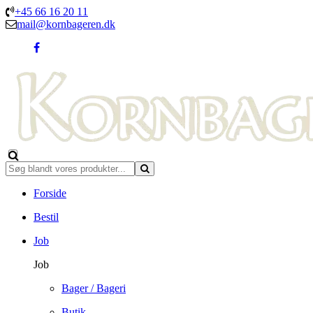
+45 66 16 20 11
mail@kornbageren.dk
Forside
Bestil
Job
Job
Bager / Bageri
Butik