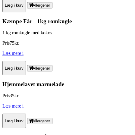
Læg i kurv
Allergener
Kæmpe Får - 1kg romkugle
1 kg romkugle med kokos.
Pris
75
kr.
Læs mere
i
Læg i kurv
Allergener
Hjemmelavet marmelade
Pris
35
kr.
Læs mere
i
Læg i kurv
Allergener