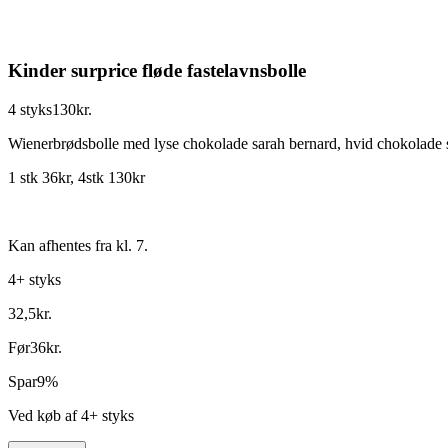
Kinder surprice fløde fastelavnsbolle
4 styks
130
kr.
Wienerbrødsbolle med lyse chokolade sarah bernard, hvid chokolade
1 stk 36kr, 4stk 130kr
Kan afhentes fra kl. 7.
4+ styks
32
,
5
kr.
Før
36
kr.
Spar
9%
Ved køb af
4+ styks