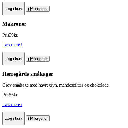
Læg i kurv
Allergener
Makroner
Pris
39
kr.
Læs mere
i
Læg i kurv
Allergener
Herregårds småkager
Grov småkage med havregryn, mandespiltter og chokolade
Pris
56
kr.
Læs mere
i
Læg i kurv
Allergener