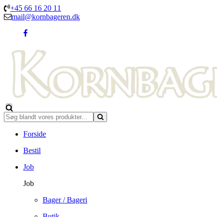
+45 66 16 20 11
mail@kornbageren.dk
Forside
Bestil
Job
Job
Bager / Bageri
Butik