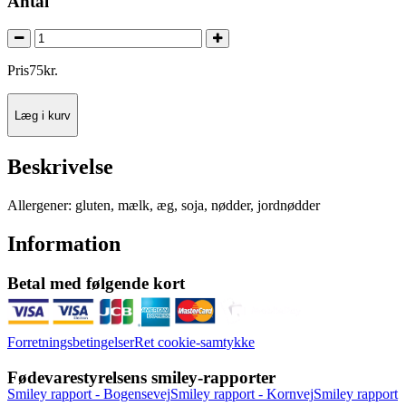
Antal
Pris
75
kr.
Læg i kurv
Beskrivelse
Allergener: gluten, mælk, æg, soja, nødder, jordnødder
Information
Betal med følgende kort
Forretningsbetingelser
Ret cookie-samtykke
Fødevarestyrelsens smiley-rapporter
Smiley rapport - Bogensevej
Smiley rapport - Kornvej
Smiley rapport