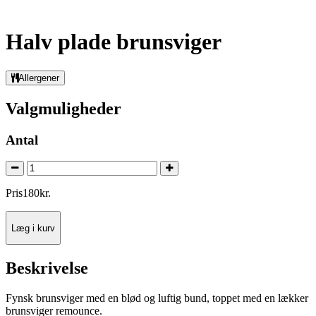
Halv plade brunsviger
Allergener
Valgmuligheder
Antal
Pris
180
kr.
Læg i kurv
Beskrivelse
Fynsk brunsviger med en blød og luftig bund, toppet med en lækker
brunsviger remounce.