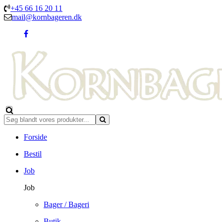
+45 66 16 20 11
mail@kornbageren.dk
Forside
Bestil
Job
Job
Bager / Bageri
Butik