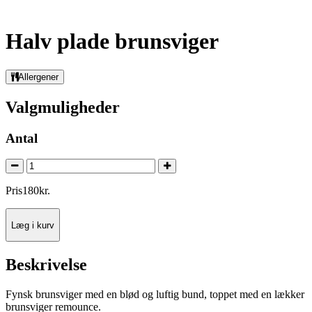
Halv plade brunsviger
Allergener
Valgmuligheder
Antal
Pris
180
kr.
Læg i kurv
Beskrivelse
Fynsk brunsviger med en blød og luftig bund, toppet med en lækker
brunsviger remounce.