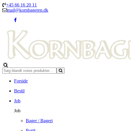
+45 66 16 20 11
mail@kornbageren.dk
Forside
Bestil
Job
Job
Bager / Bageri
Butik