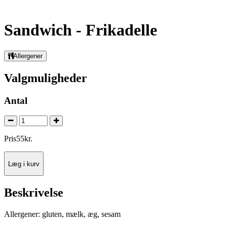
Sandwich - Frikadelle
Allergener
Valgmuligheder
Antal
Pris
55
kr.
Læg i kurv
Beskrivelse
Allergener: gluten, mælk, æg, sesam