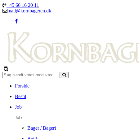
+45 66 16 20 11
mail@kornbageren.dk
Forside
Bestil
Job
Job
Bager / Bageri
Butik