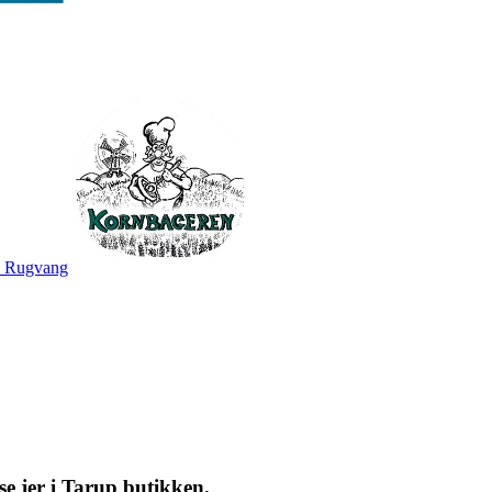
 - Rugvang
e jer i Tarup butikken.