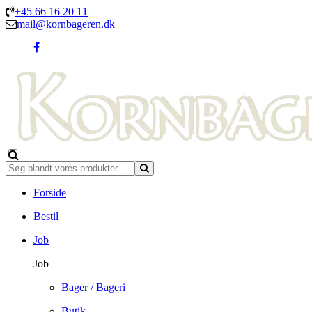
+45 66 16 20 11
mail@kornbageren.dk
Forside
Bestil
Job
Job
Bager / Bageri
Butik