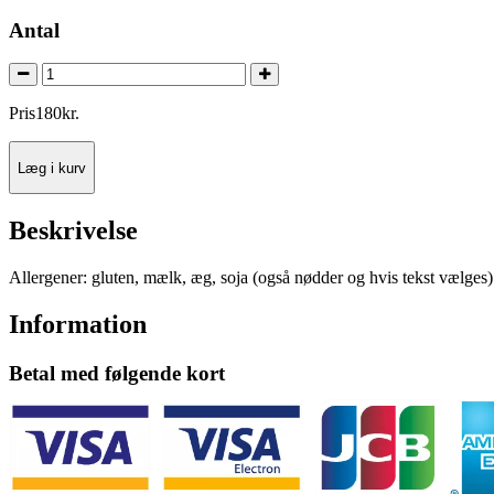
Antal
Pris
180
kr.
Læg i kurv
Beskrivelse
Allergener: gluten, mælk, æg, soja (også nødder og hvis tekst vælges)
Information
Betal med følgende kort