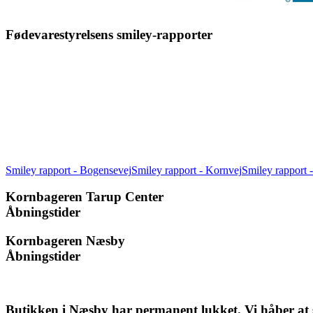
Fødevarestyrelsens smiley-rapporter
Smiley rapport - Bogensevej
Smiley rapport - Kornvej
Smiley rapport
Kornbageren Tarup Center
Åbningstider
Kornbageren Næsby
Åbningstider
Butikken i Næsby har permanent lukket. Vi håber at s