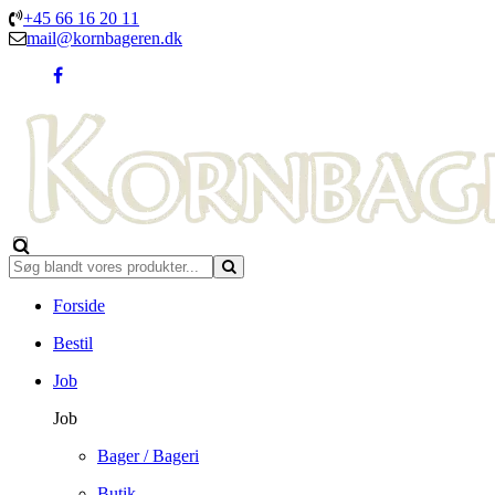
+45 66 16 20 11
mail@kornbageren.dk
Forside
Bestil
Job
Job
Bager / Bageri
Butik