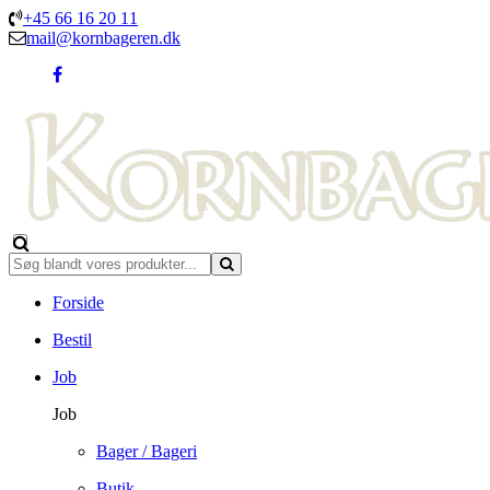
+45 66 16 20 11
mail@kornbageren.dk
Forside
Bestil
Job
Job
Bager / Bageri
Butik