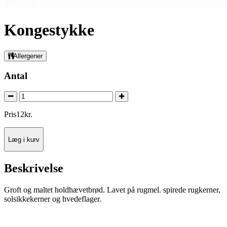
Kongestykke
Allergener
Antal
Pris
12
kr.
Læg i kurv
Beskrivelse
Groft og maltet holdhævetbrød. Lavet på rugmel. spirede rugkerner,
solsikkekerner og hvedeflager.