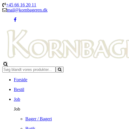
+45 66 16 20 11
mail@kornbageren.dk
Forside
Bestil
Job
Job
Bager / Bageri
Butik