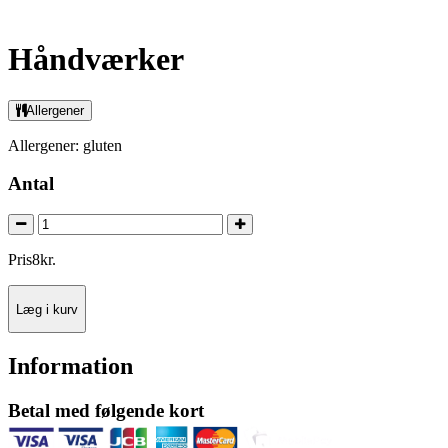
Håndværker
Allergener
Allergener: gluten
Antal
Pris
8
kr.
Læg i kurv
Information
Betal med følgende kort