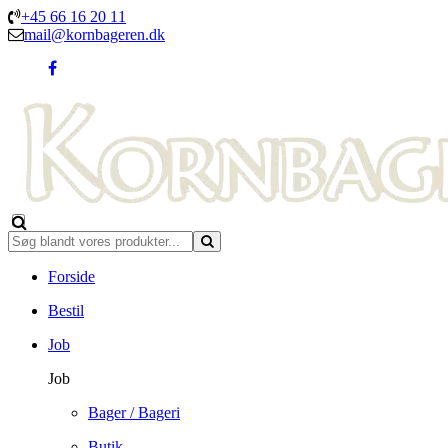
+45 66 16 20 11
mail@kornbageren.dk
Forside
Bestil
Job
Job
Bager / Bageri
Butik