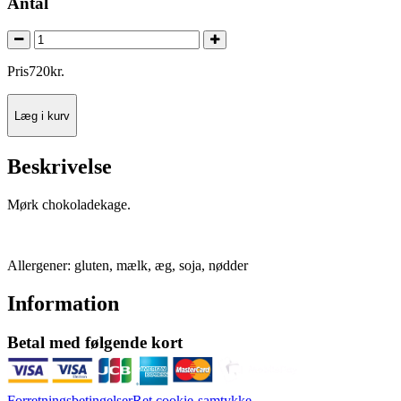
Antal
Pris
720
kr.
Læg i kurv
Beskrivelse
Mørk chokoladekage.
Allergener: gluten, mælk, æg, soja, nødder
Information
Betal med følgende kort
Forretningsbetingelser
Ret cookie-samtykke