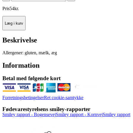
Pris
54
kr.
Læg i kurv
Beskrivelse
Allergener: gluten, mælk, æg
Information
Betal med følgende kort
Forretningsbetingelser
Ret cookie-samtykke
Fødevarestyrelsens smiley-rapporter
Smiley rapport - Bogensevej
Smiley rapport - Kornvej
Smiley rapport