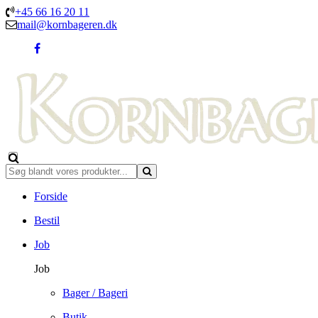
+45 66 16 20 11
mail@kornbageren.dk
Forside
Bestil
Job
Job
Bager / Bageri
Butik